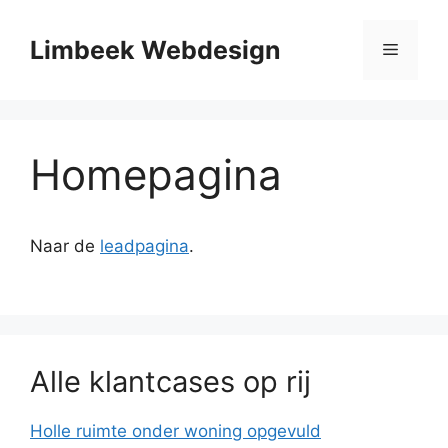
Ga
naar
Limbeek Webdesign
Menu
de
inhoud
Homepagina
Naar de
leadpagina
.
Alle klantcases op rij
Holle ruimte onder woning opgevuld